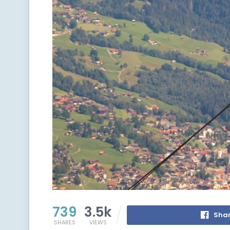
739
3.5k
Shar
SHARES
VIEWS