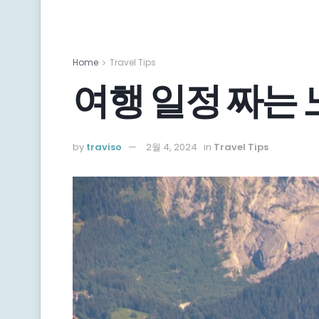
Home
Travel Tips
여행 일정 짜는
by
traviso
2월 4, 2024
in
Travel Tips